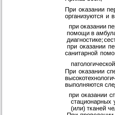
При
оказании
пе
организуются
и
в
при
оказании
пе
помощи
в
амбул
диагностике;
сес
при
оказании
пе
санитарной
пом
патологической
При
оказании
сп
высокотехнологи
выполняются
сл
при
оказании
с
стационарных
(или)
тканей
че
При
проведении