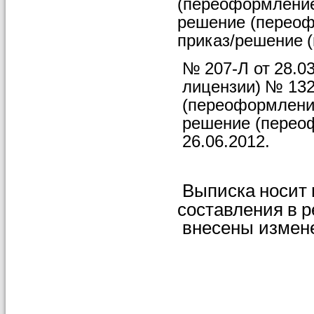
(переоформление 
решение
(перео
приказ/решение
№
207-Л
от
28.0
лицензии)
№
13
(переоформление
решение
(перео
26.06.2012.
Выписка
носит
составления
в
р
внесены
измен