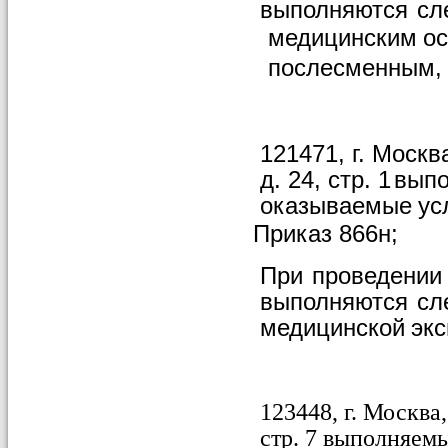
выполняются
сл
медицинским
о
послесменным,
121471, г. Москв
д. 24, стр. 1
вып
оказываемые
ус
Приказ
866н;
При
проведении
выполняются
сл
медицинской
экс
123448, г. Москва,
стр.
7
выполняем