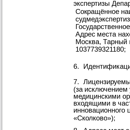
экспертизы Депа
Сокращённое
на
судмедэкспертиз
Государственное
Адрес
места
нах
Москва,
Тарный
1037739321180;
6.
Идентификац
7.
Лицензируем
(за
исключением
медицинскими ор
входящими
в
час
инновационного
«Сколково»);