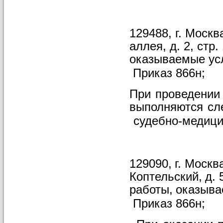
129488, г. Москв
аллея, д. 2, стр.
оказываемые
ус
Приказ
866н;
При
проведении
выполняются
сл
судебно-медици
129090,
г.
Москва
Коптельский,
д.
работы,
оказыв
Приказ
866н;