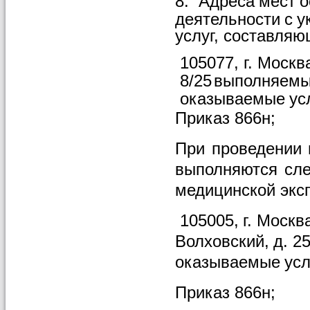
8.
Адреса
мест
о
деятельности
с
у
услуг,
составляю
105077, г.
Москва
8/25
выполняем
оказываемые
ус
Приказ
866н;
При
проведении
выполняются
сл
медицинской
экс
105005,
г.
Москва
Волховский,
д.
25
оказываемые
усл
Приказ
866н;