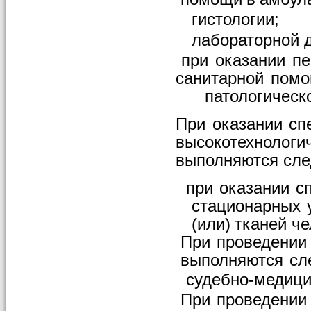
гистологии;
лабораторной
при
оказании
пе
санитарной
пом
патологическ
При
оказании
сп
высокотехнологи
выполняются
сл
при
оказании
с
стационарных
(или)
тканей
че
При
проведении
выполняются
сл
судебно-медици
При
проведении