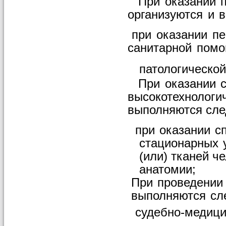
При
оказании
организуются
и
в
при
оказании
пе
санитарной
пом
патологической
При
оказании
высокотехнологи
выполняются
сл
при
оказании
с
стационарных
(или) тканей ч
анатомии;
При
проведении
выполняются
сл
судебно-медици