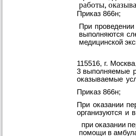
работы,
оказыв
Приказ
866н;
При
проведении
выполняются
сл
медицинской
экс
115516, г. Москва
3
выполняемые
оказываемые
ус
Приказ
866н;
При
оказании
пе
организуются
и
в
при
оказании
пе
помощи
в
амбул