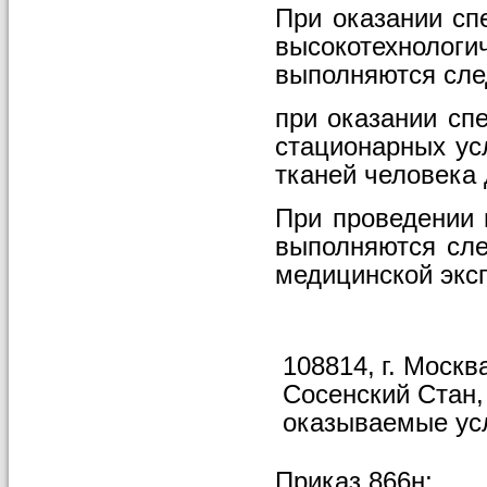
При
оказании
сп
высокотехнологи
выполняются
сл
при
оказании
сп
стационарных
ус
тканей
человека
При
проведении
выполняются
сл
медицинской
экс
108814,
г.
Москва
Сосенский
Стан,
оказываемые
ус
Приказ
866н;