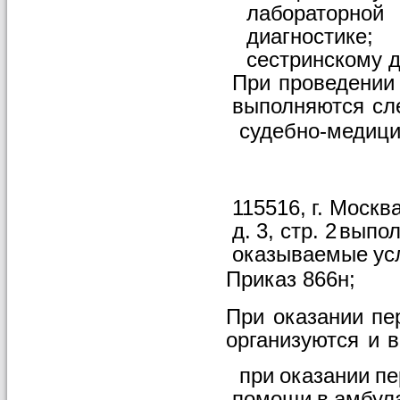
лабораторной
диагностике;
сестринскому д
При
проведении
выполняются
сл
судебно-медици
115516,
г.
Москва
д.
3,
стр.
2
выпо
оказываемые
ус
Приказ
866н;
При
оказании
пе
организуются
и
в
при
оказании
пе
помощи
в
амбул