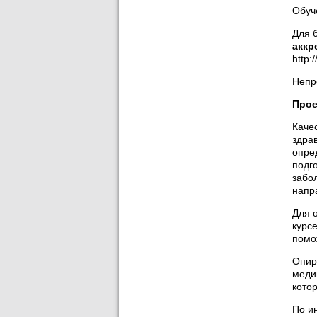
Обуч
Для 
аккр
http:
Непр
Прое
Каче
здра
опре
подг
забо
напр
Для 
курс
помо
Опир
меди
кото
По и