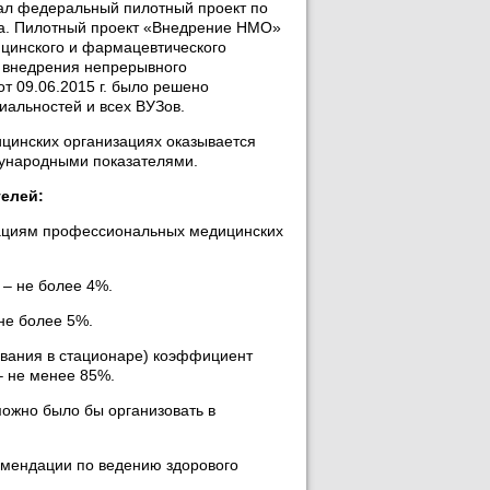
вал федеральный пилотный проект по
на. Пилотный проект «Внедрение НМО»
цинского и фармацевтического
в внедрения непрерывного
т 09.06.2015 г. было решено
иальностей и всех ВУЗов.
ицинских организациях оказывается
дународными показателями.
телей:
дациям профессиональных медицинских
 – не более 4%.
не более 5%.
бывания в стационаре) коэффициент
– не менее 85%.
можно было бы организовать в
комендации по ведению здорового