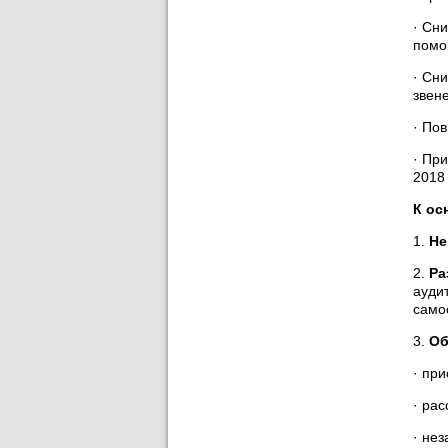
· Сн
помо
· Сн
звен
· По
· Пр
2018 
К ос
1.
Не
2.
Ра
ауди
само
3.
Об
· пр
· ра
· не