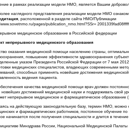
ение в рамках реализации модели НМО, является Вашим доброво
более наглядного представления реализации модели НМО ознаком
едитация
, расположенной в разделе сайта НМО/Публикации
//www.sovetnmo.ru/pages/publication_nmo.html?SSr= 2001339fad08ff
ерывное медицинское образование в Российской федерации
кт непрерывного медицинского образования
ство оказания медицинской помощи населению страны, оптимальн
воохранения, повышение эффективности здравоохранения субъект
деленные указом Президента Российской Федерации от 7 мая 2012 
отовки медицинских специалистов, владеющих современными мето
леваний, способных применять новейшие достижения медицинской
авленность ведения пациента.
обеспечения качества медицинской помощи врач должен постоянно
е новейших достижений медицинской науки и поддерживать свой уро
жет непрерывное медицинское и фармацевтическое образование 
аясь на действующую законодательную базу, термин НМО, можно о
цинских и фармацевтических работников, постоянное обучение п
рое начинается после получения специальности и длится в течение
нициативе Минздрава России, Национальной Медицинской Палаты