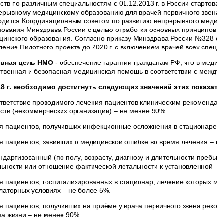
ств по различным специальностям с 01.12.2013 г. в России старто
ерывному медицинскому образованию для врачей первичного зве
одится Координационным советом по развитию непрерывного меди
зования Минздрава России с целью отработки основных принципо
цинского образования. Согласно приказу Минздрава России №328 о
ление Пилотного проекта до 2020 г. с включением врачей всех спец
вная цель НМО
- обеспечение гарантии гражданам РФ, что в мед
ственная и безопасная медицинская помощь в соответствии с меж
18 г. необходимо достигнуть следующих значений этих показа
ответствие проводимого лечения пациентов клиническим рекомен
ств (некоммерческих организаций) – не менее 90%.
ля пациентов, получивших инфекционные осложнения в стационаре
ля пациентов, завивших о медицинской ошибке во время лечения – 
андартизованный (по полу, возрасту, диагнозу и длительности пре
льности или отношение фактической летальности к установленной 
ля пациентов, госпитализированных в стационар, лечение которых 
латорных условиях – не более 5%.
ля пациентов, получивших на приёме у врача первичного звена ре
за жизни – не менее 90%.