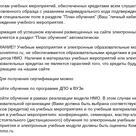
тогам учебных мероприятий, обеспеченных кредитами всем слуша
новленного образца с указанием индивидуального кода подтвержден
 в специальном поле в разделе "План обучения" (Ваш "личный кабин
ождении учебного мероприятия..
рмация об успешном изучении размещенных на сайте электронны
вляется в раздел "План обучения" автоматически.
АНИЕ!! Учебные мероприятия и электронные образовательные мо
sovetnmo.ru, не обеспечиваются образовательными кредитами в р
ципов НМО. Наличие в материалах учебных мероприятий или эле
зовательных кредитах не является гарантией того, что кредиты буд
рмацию на нашем сайте.
 Для получения сертификации можно:
ройти обучение по программе ДПО в ВУЗе.
ройти обучение в рамках реализации модели НМО. В этом случае н
зовательной организации (Вами должна быть выбрана соответств
сов (кредитов) на учебных мероприятиях и по учебным материалам. 
ия в учебных мероприятиях: конференциях, семинарах, мастер-класс
стоятельного (дистанционного) обучения по электронным учебным 
приятия и электронные учебные модули должны быть оценены Ком
nmo.ru.