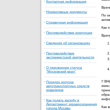
Контактная информация
Врач
Нормативные документы
По о
акти
Справочная информация
Как 
Противодействие коррупции
Врач
Сведения об организациях
Противодействие
экстремистской деятельности
О присвоении статуса
"Московский врач"
!! В
Порядок допуска
www.
автотранспортных средств
инвалидов
прин
обра
инфо
Как подать жалобу в
Департамент здравоохранения
Как 
города Москвы