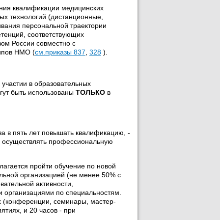
ния квалификации медицинских
ых технологий (дистанционные,
ивания персональной траектории
етенций, соответствующих
ом России совместно с
ипов НМО (
см.приказы 837
,
328
).
 участии в образовательных
гут быть использованы
ТОЛЬКО
в
а в пять лет повышать квалификацию, -
ва осуществлять профессиональную
агается пройти обучение по новой
ельной организацией (не менее 50% с
овательной активности,
 организациями по специальностям.
х (конференции, семинары, мастер-
ятиях, и 20 часов - при