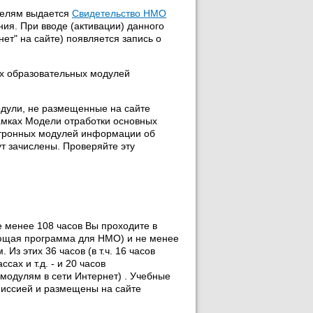
телям выдается
Свидетельство НМО
ия. При вводе (активации) данного
ет" на сайте) появляется запись о
х образовательных модулей
дули, не размещенные на сайте
амках Модели отработки основных
ктронных модулей информации об
ут зачислены. Проверяйте эту
е менее 108 часов Вы проходите в
ующая программа для НМО) и не менее
Из этих 36 часов (в т.ч. 16 часов
ах и т.д. - и 20 часов
модулям в сети Интернет) . Учебные
иссией и размещены на сайте