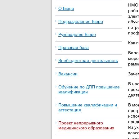
НМО,
О Бюро
рабо
элек
Подразделения Бюро
обуч
потр
проф
Руководство Бюро
Как 
Правовая база
Балл
меро
Внебюджетная деятельность
рамк
Вакансии
Заче
В на
Обучение по ДПП повышение
прох
квалификации
деят
В мо
Повышение квалификации и
аттестация
прог
испо
пред
Проект непрерывного
Из у
медицинского образования
класс
само