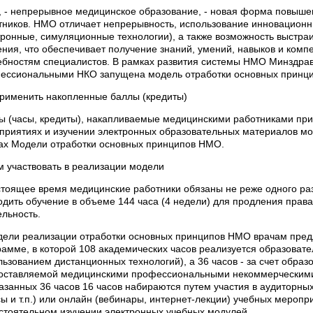
 - непрерывное медицинское образование, - новая форма повыше
тников. НМО отличает непрерывность, использование инновационн
тронные, симуляционные технологии), а также возможность выстра
ения, что обеспечивает получение знаний, умений, навыков и комп
ебностям специалистов. В рамках развития системы НМО Минздрав
ессиональными НКО запущена модель отработки основных принц
применить накопленные баллы (кредиты)
ы (часы, кредиты), накапливаемые медицинскими работниками при
приятиях и изучении электронных образовательных материалов мо
ах Модели отработки основных принципов НМО.
м участвовать в реализации модели
стоящее время медицинские работники обязаны не реже одного раз
одить обучение в объеме 144 часа (4 недели) для продления пра
ельность.
дели реализации отработки основных принципов НМО врачам предл
рамме, в которой 108 академических часов реализуется образоват
льзованием дистанционных технологий), а 36 часов - за счет образ
оставляемой медицинскими профессиональными некоммерческими
казанных 36 часов 16 часов набираются путем участия в аудиторны
ы и т.п.) или онлайн (вебинары, интернет-лекции) учебных меропри
стоятельном изучении электронных учебных модулей.