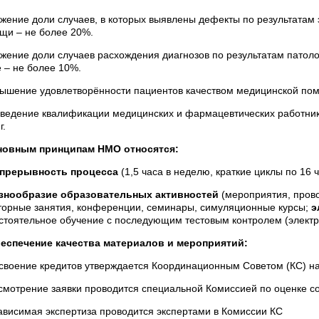
ижение доли случаев, в которых выявлены дефекты по результатам 
щи – не более 20%.
ижение доли случаев расхождения диагнозов по результатам патоло
е – не более 10%.
вышение удовлетворённости пациентов качеством медицинской помо
иведение квалификации медицинских и фармацевтических работни
г.
новным принципам НМО относятся:
прерывность процесса
(1,5 часа в неделю, краткие циклы по 16 ч
знообразие образовательных активностей
(мероприятия, пров
торные занятия, конференции, семинары, симуляционные курсы;
э
стоятельное обучение с последующим тестовым контролем (электр
еспечение качества материалов и мероприятий:
исвоение кредитов утверждается Координационным Советом (КС) н
ссмотрение заявки проводится специальной Комиссией по оценке со
зависимая экспертиза проводится экспертами в Комиссии КС