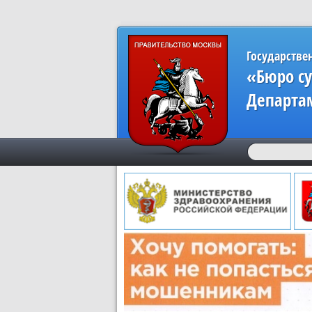
Государстве
«Бюро с
Департа