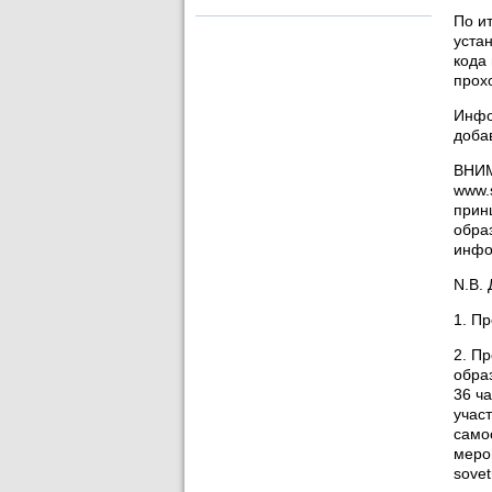
По и
уста
кода
прох
Инфо
доба
ВНИМ
www.
прин
обра
инфо
N.B.
1. П
2. П
обра
36 ча
участ
само
меро
sovet