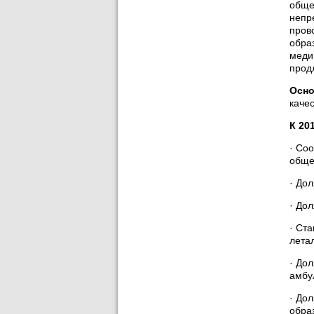
обще
непр
пров
обра
меди
прод
Осно
каче
К 20
· Со
обще
· До
· До
· Ст
лета
· До
амбу
· До
обра