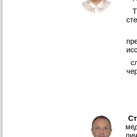
Те
ст
Кр
пр
ис
сл
че
Ст
ме
ли