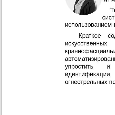
Тем
си
использованием
Краткое содер
искусствен
краниофасц
автоматизиров
упростить и 
идентифи
огнестрельных п