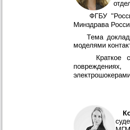
отде
ФГБУ "Российск
Минздрава России
Тема доклада: 
моделями контак
Краткое соде
повреждени
электрошокерами
Кос
суд
МГМС