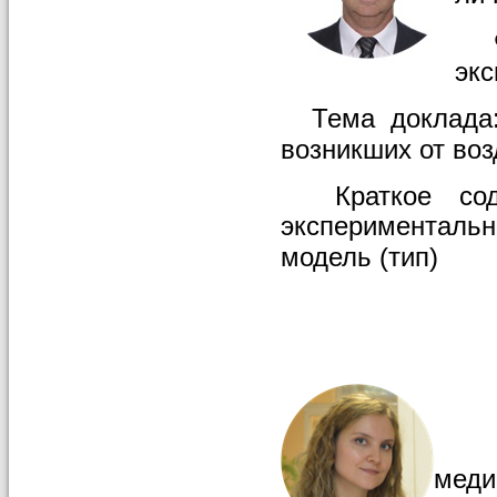
ФГ
экс
Тема доклада: 
возникших от воз
Краткое соде
эксперименталь
модель (тип)
Жур
меди