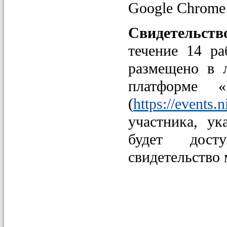
Google Chrome
Свидетельст
течение 14 р
размещено в 
платформе «
(
https://events.n
участника, ук
будет дост
свидетельство